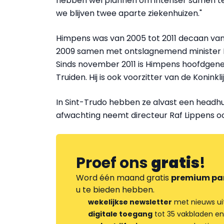
hebben wel plannen om intenser samen te 
we blijven twee aparte ziekenhuizen."
Himpens was van 2005 tot 2011 decaan van 
2009 samen met ontslagnemend minister Ko
Sinds november 2011 is Himpens hoofdgenee
Truiden. Hij is ook voorzitter van de Koni
In Sint-Trudo hebben ze alvast een headhu
afwachting neemt directeur Raf Lippens o
Proef ons
gratis
!
Word één maand gratis
premium pa
u te bieden hebben.
wekelijkse newsletter
met nieuws ui
digitale toegang
tot 35 vakbladen en