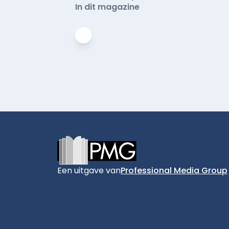
In dit magazine
Footer
Een uitgave van
Professional Media Group