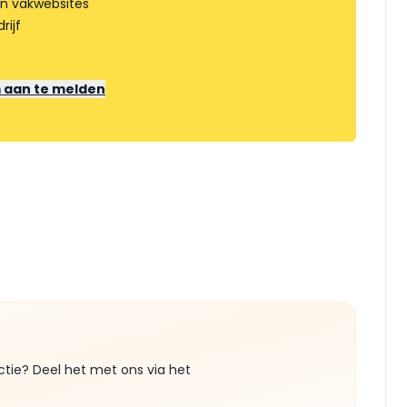
an vakwebsites
rijf
m aan te melden
ctie? Deel het met ons via het