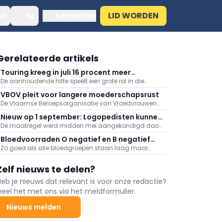
LID WORDEN
ek
NL
Aanmelden
Gerelateerde artikels
Touring kreeg in juli 16 procent meer
De aanhoudende hitte speelt een grote rol in die
medische dossiers binnen: "Hitte speelt
stijging, meldt Touring. Er kwamen daarnaast veel
grote rol"
VBOV pleit voor langere moederschapsrust
oproepen binnen naar aanleiding van de
De Vlaamse Beroepsorganisatie van Vroedvrouwen
bosbranden in het zuiden van Europa.
(VBOV) vraagt de federale overheid om de
Nieuw op 1 september: Logopedisten kunnen
moederschapsrust uit te breiden tot minstens zes
De maatregel werd midden mei aangekondigd door
ook videoconsultaties aanbieden
maanden na de bevalling.
minister van Volksgezondheid Frank Vandenbroucke
Bloedvoorraden O negatief en B negatief
(Vooruit).
Zo goed als alle bloedgroepen staan laag maar
zeer laag
vooral de voorraden aan O negatief en B negatief
baren zorgen.
Zelf nieuws te delen?
Heb je nieuws dat relevant is voor onze redactie?
Deel het met ons via het meldformulier.
Nieuws melden