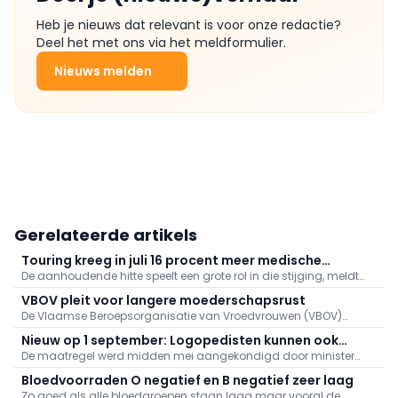
Heb je nieuws dat relevant is voor onze redactie?
Deel het met ons via het meldformulier.
Nieuws melden
Gerelateerde artikels
Touring kreeg in juli 16 procent meer medische
De aanhoudende hitte speelt een grote rol in die stijging, meldt
dossiers binnen: "Hitte speelt grote rol"
Touring. Er kwamen daarnaast veel oproepen binnen naar
VBOV pleit voor langere moederschapsrust
aanleiding van de bosbranden in het zuiden van Europa.
De Vlaamse Beroepsorganisatie van Vroedvrouwen (VBOV)
vraagt de federale overheid om de moederschapsrust uit te
Nieuw op 1 september: Logopedisten kunnen ook
breiden tot minstens zes maanden na de bevalling.
De maatregel werd midden mei aangekondigd door minister
videoconsultaties aanbieden
van Volksgezondheid Frank Vandenbroucke (Vooruit).
Bloedvoorraden O negatief en B negatief zeer laag
Zo goed als alle bloedgroepen staan laag maar vooral de