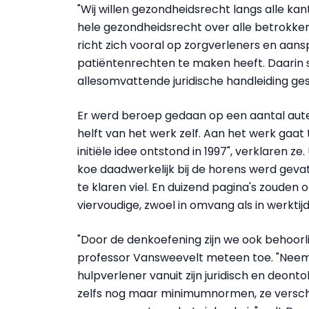
"Wij willen gezondheidsrecht langs alle ka
hele gezondheidsrecht over alle betrokk
richt zich vooral op zorgverleners en aans
patiëntenrechten te maken heeft. Daarin s
allesomvattende juridische handleiding gesc
Er werd beroep gedaan op een aantal auteu
helft van het werk zelf. Aan het werk gaat
initiële idee ontstond in 1997", verklaren ze
koe daadwerkelijk bij de horens werd gevat.
te klaren viel. En duizend pagina's zouden 
viervoudige, zwoel in omvang als in werktijd
"Door de denkoefening zijn we ook behoorl
professor Vansweevelt meteen toe. "Neem 
hulpverlener vanuit zijn juridisch en deon
zelfs nog maar minimumnormen, ze versch