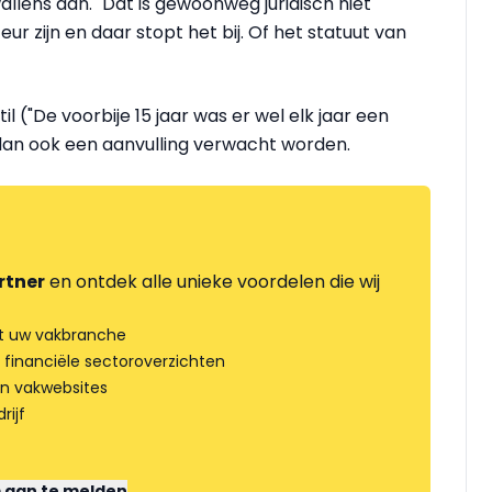
llens aan. "Dat is gewoonweg juridisch niet
r zijn en daar stopt het bij. Of het statuut van
il ("De voorbije 15 jaar was er wel elk jaar een
 dan ook een aanvulling verwacht worden.
rtner
en ontdek alle unieke voordelen die wij
t uw vakbranche
 financiële sectoroverzichten
an vakwebsites
rijf
m aan te melden