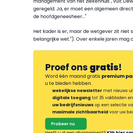
management van het ziekenhuis", vult Dewa
geregeld. Ja, er moet een algemeen directeu
de hoofdgeneesheer..."
Het kader is er, maar de wetgever zit niet st
belangrijke wet."). Over enkele jaren mag
Proef ons
gratis
!
Word één maand gratis
premium pa
u te bieden hebben.
wekelijkse newsletter
met nieuws ui
digitale toegang
tot 35 vakbladen en
uw bedrijfsnieuws
op een selectie v
maximale zichtbaarheid
voor uw bed
Probeer nu
Heeft u al een abonnement?
Klik hier o