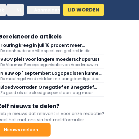
LID WORDEN
ek
NL
Aanmelden
Gerelateerde artikels
Touring kreeg in juli 16 procent meer
De aanhoudende hitte speelt een grote rol in die
medische dossiers binnen: "Hitte speelt
stijging, meldt Touring. Er kwamen daarnaast veel
grote rol"
VBOV pleit voor langere moederschapsrust
oproepen binnen naar aanleiding van de
De Vlaamse Beroepsorganisatie van Vroedvrouwen
bosbranden in het zuiden van Europa.
(VBOV) vraagt de federale overheid om de
Nieuw op 1 september: Logopedisten kunnen
moederschapsrust uit te breiden tot minstens zes
De maatregel werd midden mei aangekondigd door
ook videoconsultaties aanbieden
maanden na de bevalling.
minister van Volksgezondheid Frank Vandenbroucke
Bloedvoorraden O negatief en B negatief
(Vooruit).
Zo goed als alle bloedgroepen staan laag maar
zeer laag
vooral de voorraden aan O negatief en B negatief
baren zorgen.
Zelf nieuws te delen?
Heb je nieuws dat relevant is voor onze redactie?
Deel het met ons via het meldformulier.
Nieuws melden