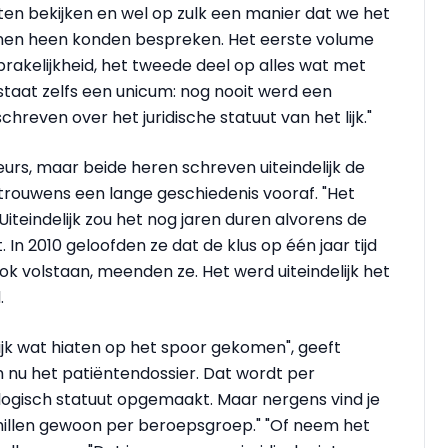
nten bekijken en wel op zulk een manier dat we het
enen heen konden bespreken. Het eerste volume
prakelijkheid, het tweede deel op alles wat met
taat zelfs een unicum: nog nooit werd een
hreven over het juridische statuut van het lijk."
rs, maar beide heren schreven uiteindelijk de
 trouwens een lange geschiedenis vooraf. "Het
. Uiteindelijk zou het nog jaren duren alvorens de
 In 2010 geloofden ze dat de klus op één jaar tijd
ook volstaan, meenden ze. Het werd uiteindelijk het
.
ijk wat hiaten op het spoor gekomen", geeft
nu het patiëntendossier. Dat wordt per
tologisch statuut opgemaakt. Maar nergens vind je
illen gewoon per beroepsgroep." "Of neem het