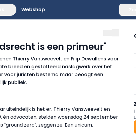
es
Webshop
Zo
srecht is een primeur"
en Thierry Vansweevelt en Filip Dewallens voor
ate breed en gestoffeerd naslagwerk over het
ter voor juristen bestemd maar beoogt een
jk publiek.
 uiteindelijk is het er. Thierry Vansweevelt en
 UA én advocaten, stelden woensdag 24 september
s "ground zero", zeggen ze. Een unicum.