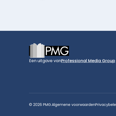
Footer
Een uitgave van
Professional Media Group
© 2026 PMG.
Algemene voorwaarden
Privacybele