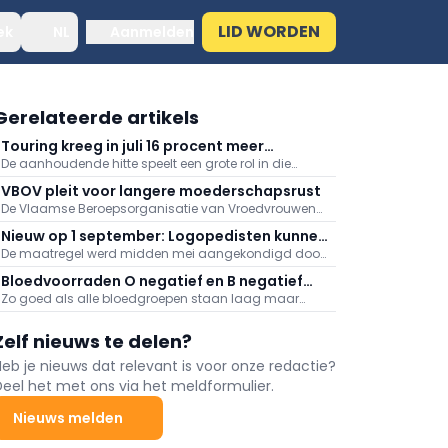
LID WORDEN
ek
NL
Aanmelden
Gerelateerde artikels
Touring kreeg in juli 16 procent meer
De aanhoudende hitte speelt een grote rol in die
medische dossiers binnen: "Hitte speelt
stijging, meldt Touring. Er kwamen daarnaast veel
grote rol"
VBOV pleit voor langere moederschapsrust
oproepen binnen naar aanleiding van de
De Vlaamse Beroepsorganisatie van Vroedvrouwen
bosbranden in het zuiden van Europa.
(VBOV) vraagt de federale overheid om de
Nieuw op 1 september: Logopedisten kunnen
moederschapsrust uit te breiden tot minstens zes
De maatregel werd midden mei aangekondigd door
ook videoconsultaties aanbieden
maanden na de bevalling.
minister van Volksgezondheid Frank Vandenbroucke
Bloedvoorraden O negatief en B negatief
(Vooruit).
Zo goed als alle bloedgroepen staan laag maar
zeer laag
vooral de voorraden aan O negatief en B negatief
baren zorgen.
Zelf nieuws te delen?
Heb je nieuws dat relevant is voor onze redactie?
Deel het met ons via het meldformulier.
Nieuws melden