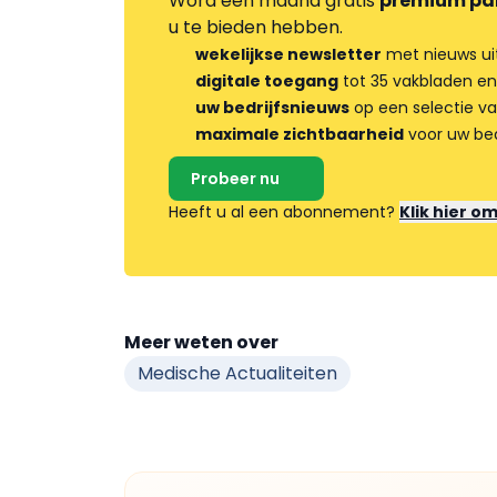
Word één maand gratis
premium pa
u te bieden hebben.
wekelijkse newsletter
met nieuws ui
digitale toegang
tot 35 vakbladen en
uw bedrijfsnieuws
op een selectie v
maximale zichtbaarheid
voor uw bed
Probeer nu
Heeft u al een abonnement?
Klik hier o
Meer weten over
Medische Actualiteiten