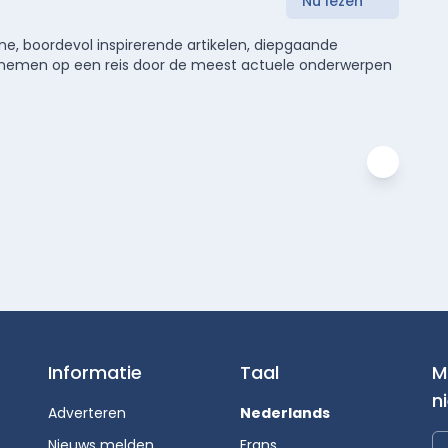
Nu lezen
e, boordevol inspirerende artikelen, diepgaande
meenemen op een reis door de meest actuele onderwerpen
Informatie
Taal
M
n
Adverteren
Nederlands
Nieuws melden
Frans