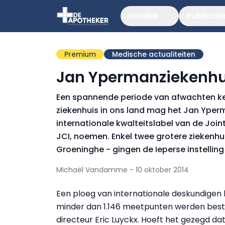
Ontdek
Publicati
Premium
Medische actualiteiten
Jan Ypermanziekenhui
Een spannende periode van afwachten ken
ziekenhuis in ons land mag het Jan Yperm
internationale kwalteitslabel van de Joi
JCI, noemen. Enkel twee grotere ziekenhu
Groeninghe - gingen de Ieperse instelling
Michaël Vandamme - 10 oktober 2014
Een ploeg van internationale deskundigen h
minder dan 1.146 meetpunten werden best
directeur Eric Luyckx. Hoeft het gezegd dat