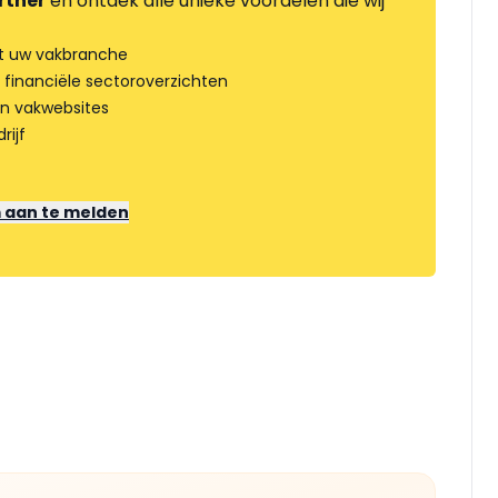
rtner
en ontdek alle unieke voordelen die wij
t uw vakbranche
 financiële sectoroverzichten
an vakwebsites
rijf
m aan te melden