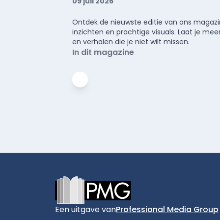
09 juli 2026
Ontdek de nieuwste editie van ons magazin
inzichten en prachtige visuals. Laat je 
en verhalen die je niet wilt missen.
In dit magazine
Footer
Een uitgave van
Professional Media Group