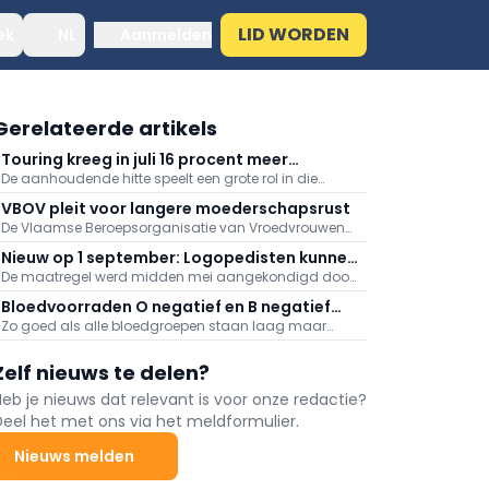
LID WORDEN
ek
NL
Aanmelden
Gerelateerde artikels
Touring kreeg in juli 16 procent meer
De aanhoudende hitte speelt een grote rol in die
medische dossiers binnen: "Hitte speelt
stijging, meldt Touring. Er kwamen daarnaast veel
grote rol"
VBOV pleit voor langere moederschapsrust
oproepen binnen naar aanleiding van de
De Vlaamse Beroepsorganisatie van Vroedvrouwen
bosbranden in het zuiden van Europa.
(VBOV) vraagt de federale overheid om de
Nieuw op 1 september: Logopedisten kunnen
moederschapsrust uit te breiden tot minstens zes
De maatregel werd midden mei aangekondigd door
ook videoconsultaties aanbieden
maanden na de bevalling.
minister van Volksgezondheid Frank Vandenbroucke
Bloedvoorraden O negatief en B negatief
(Vooruit).
Zo goed als alle bloedgroepen staan laag maar
zeer laag
vooral de voorraden aan O negatief en B negatief
baren zorgen.
Zelf nieuws te delen?
Heb je nieuws dat relevant is voor onze redactie?
Deel het met ons via het meldformulier.
Nieuws melden