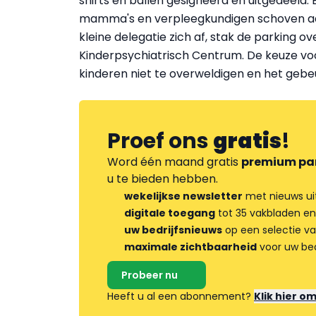
shirts en ballen gesigneerd en uitgedeeld. 
mamma's en verpleegkundigen schoven aan. 
kleine delegatie zich af, stak de parking 
Kinderpsychiatrisch Centrum. De keuze vo
kinderen niet te overweldigen en het gebe
Proef ons
gratis
!
Word één maand gratis
premium pa
u te bieden hebben.
wekelijkse newsletter
met nieuws ui
digitale toegang
tot 35 vakbladen en
uw bedrijfsnieuws
op een selectie v
maximale zichtbaarheid
voor uw bed
Probeer nu
Heeft u al een abonnement?
Klik hier o