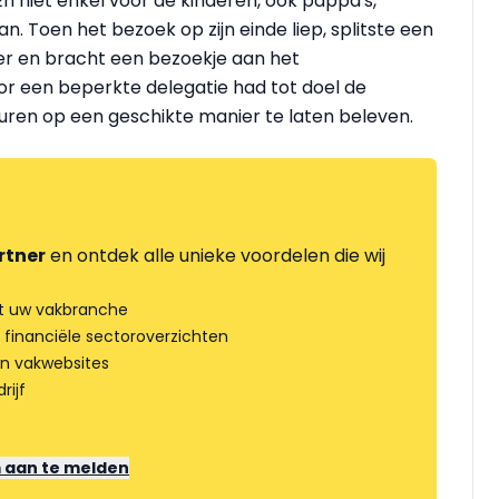
En niet enkel voor de kinderen, ook pappa's,
Toen het bezoek op zijn einde liep, splitste een
over en bracht een bezoekje aan het
or een beperkte delegatie had tot doel de
uren op een geschikte manier te laten beleven.
rtner
en ontdek alle unieke voordelen die wij
t uw vakbranche
 financiële sectoroverzichten
an vakwebsites
rijf
m aan te melden