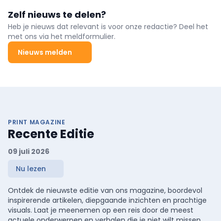
voorraden aan O negatief en B negatief baren zorgen.
Zelf nieuws te delen?
Heb je nieuws dat relevant is voor onze redactie? Deel het
met ons via het meldformulier.
Nieuws melden
PRINT MAGAZINE
Recente Editie
09 juli 2026
Nu lezen
Ontdek de nieuwste editie van ons magazine, boordevol
inspirerende artikelen, diepgaande inzichten en prachtige
visuals. Laat je meenemen op een reis door de meest
actuele onderwerpen en verhalen die je niet wilt missen.