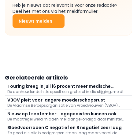
Heb je nieuws dat relevant is voor onze redactie?
Deel het met ons via het meldformulier.
Nieuws melden
Gerelateerde artikels
Touring kreeg in juli 16 procent meer medische
De aanhoudende hitte speelt een grote rol in die stijging, meldt
dossiers binnen: "Hitte speelt grote rol"
Touring. Er kwamen daarnaast veel oproepen binnen naar
VBOV pleit voor langere moederschapsrust
aanleiding van de bosbranden in het zuiden van Europa.
De Vlaamse Beroepsorganisatie van Vroedvrouwen (VBOV)
vraagt de federale overheid om de moederschapsrust uit te
Nieuw op 1 september: Logopedisten kunnen ook
breiden tot minstens zes maanden na de bevalling.
De maatregel werd midden mei aangekondigd door minister
videoconsultaties aanbieden
van Volksgezondheid Frank Vandenbroucke (Vooruit).
Bloedvoorraden O negatief en B negatief zeer laag
Zo goed als alle bloedgroepen staan laag maar vooral de