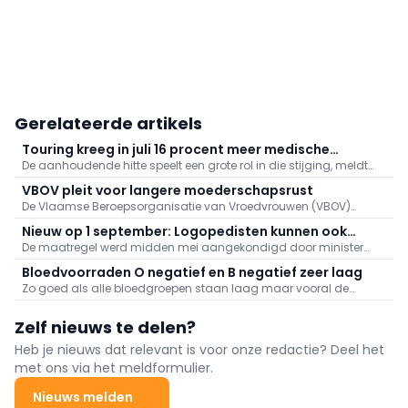
Gerelateerde artikels
Touring kreeg in juli 16 procent meer medische
De aanhoudende hitte speelt een grote rol in die stijging, meldt
dossiers binnen: "Hitte speelt grote rol"
Touring. Er kwamen daarnaast veel oproepen binnen naar
VBOV pleit voor langere moederschapsrust
aanleiding van de bosbranden in het zuiden van Europa.
De Vlaamse Beroepsorganisatie van Vroedvrouwen (VBOV)
vraagt de federale overheid om de moederschapsrust uit te
Nieuw op 1 september: Logopedisten kunnen ook
breiden tot minstens zes maanden na de bevalling.
De maatregel werd midden mei aangekondigd door minister
videoconsultaties aanbieden
van Volksgezondheid Frank Vandenbroucke (Vooruit).
Bloedvoorraden O negatief en B negatief zeer laag
Zo goed als alle bloedgroepen staan laag maar vooral de
voorraden aan O negatief en B negatief baren zorgen.
Zelf nieuws te delen?
Heb je nieuws dat relevant is voor onze redactie? Deel het
met ons via het meldformulier.
Nieuws melden