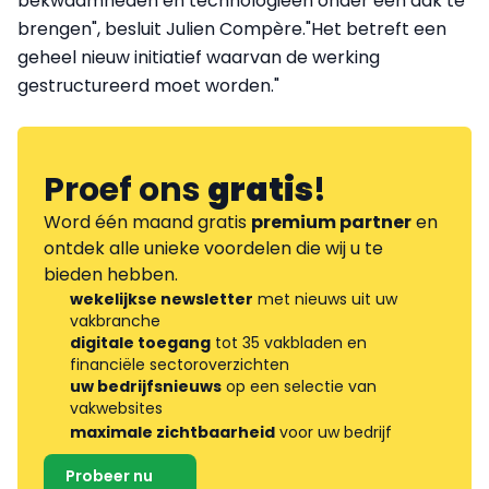
bekwaamheden en technologieën onder één dak te
brengen", besluit Julien Compère."Het betreft een
geheel nieuw initiatief waarvan de werking
gestructureerd moet worden."
Proef ons
gratis
!
Word één maand gratis
premium partner
en
ontdek alle unieke voordelen die wij u te
bieden hebben.
wekelijkse newsletter
met nieuws uit uw
vakbranche
digitale toegang
tot 35 vakbladen en
financiële sectoroverzichten
uw bedrijfsnieuws
op een selectie van
vakwebsites
maximale zichtbaarheid
voor uw bedrijf
Probeer nu