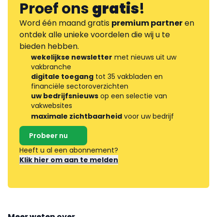
Proef ons
gratis
!
Word één maand gratis
premium partner
en
ontdek alle unieke voordelen die wij u te
bieden hebben.
wekelijkse newsletter
met nieuws uit uw
vakbranche
digitale toegang
tot 35 vakbladen en
financiële sectoroverzichten
uw bedrijfsnieuws
op een selectie van
vakwebsites
maximale zichtbaarheid
voor uw bedrijf
Probeer nu
Heeft u al een abonnement?
Klik hier om aan te melden
Meer weten over