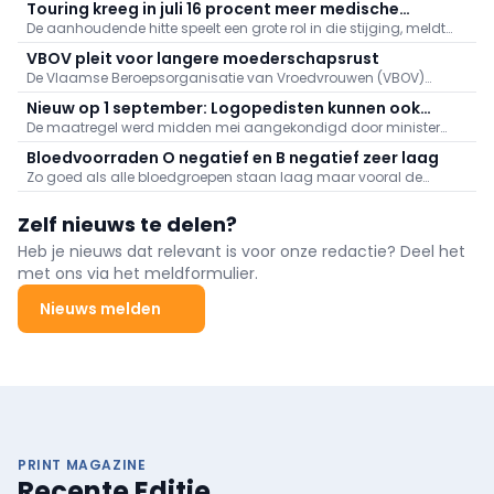
Touring kreeg in juli 16 procent meer medische
De aanhoudende hitte speelt een grote rol in die stijging, meldt
dossiers binnen: "Hitte speelt grote rol"
Touring. Er kwamen daarnaast veel oproepen binnen naar
VBOV pleit voor langere moederschapsrust
aanleiding van de bosbranden in het zuiden van Europa.
De Vlaamse Beroepsorganisatie van Vroedvrouwen (VBOV)
vraagt de federale overheid om de moederschapsrust uit te
Nieuw op 1 september: Logopedisten kunnen ook
breiden tot minstens zes maanden na de bevalling.
De maatregel werd midden mei aangekondigd door minister
videoconsultaties aanbieden
van Volksgezondheid Frank Vandenbroucke (Vooruit).
Bloedvoorraden O negatief en B negatief zeer laag
Zo goed als alle bloedgroepen staan laag maar vooral de
voorraden aan O negatief en B negatief baren zorgen.
Zelf nieuws te delen?
Heb je nieuws dat relevant is voor onze redactie? Deel het
met ons via het meldformulier.
Nieuws melden
PRINT MAGAZINE
Recente Editie