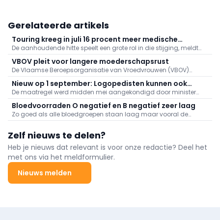
Gerelateerde artikels
Touring kreeg in juli 16 procent meer medische
De aanhoudende hitte speelt een grote rol in die stijging, meldt
dossiers binnen: "Hitte speelt grote rol"
Touring. Er kwamen daarnaast veel oproepen binnen naar
VBOV pleit voor langere moederschapsrust
aanleiding van de bosbranden in het zuiden van Europa.
De Vlaamse Beroepsorganisatie van Vroedvrouwen (VBOV)
vraagt de federale overheid om de moederschapsrust uit te
Nieuw op 1 september: Logopedisten kunnen ook
breiden tot minstens zes maanden na de bevalling.
De maatregel werd midden mei aangekondigd door minister
videoconsultaties aanbieden
van Volksgezondheid Frank Vandenbroucke (Vooruit).
Bloedvoorraden O negatief en B negatief zeer laag
Zo goed als alle bloedgroepen staan laag maar vooral de
voorraden aan O negatief en B negatief baren zorgen.
Zelf nieuws te delen?
Heb je nieuws dat relevant is voor onze redactie? Deel het
met ons via het meldformulier.
Nieuws melden