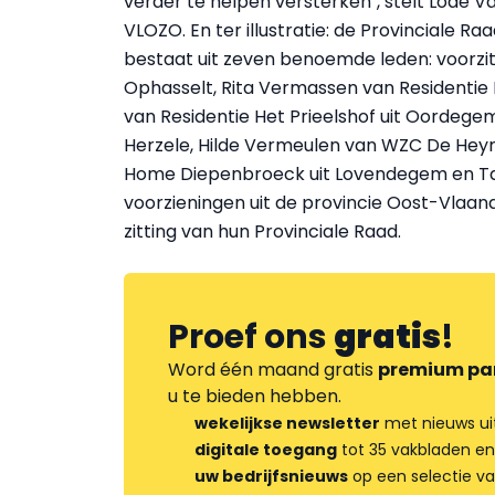
verder te helpen versterken", stelt Lode 
VLOZO. En ter illustratie: de Provinciale R
bestaat uit zeven benoemde leden: voorzit
Ophasselt, Rita Vermassen van Residentie
van Residentie Het Prieelshof uit Oordege
Herzele, Hilde Vermeulen van WZC De Heym
Home Diepenbroeck uit Lovendegem en Ta
voorzieningen uit de provincie Oost-Vla
zitting van hun Provinciale Raad.
Proef ons
gratis
!
Word één maand gratis
premium pa
u te bieden hebben.
wekelijkse newsletter
met nieuws ui
digitale toegang
tot 35 vakbladen en
uw bedrijfsnieuws
op een selectie v