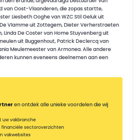
Van den Brande, afgevaardigd bestuurder van
aad van Oost-Vlaanderen, die zopas startte,
ster Liesbeth Ooghe van WZC Stil Geluk uit
 De Vlamme uit Zottegem, Dieter Verherstraeten
m, Linda De Coster van Home Stuyvenberg uit
eulen uit Buggenhout, Patrick Declercq van
nia Meulemeester van Armonea. Alle andere
anderen kunnen eveneens deelnemen aan een
rtner
en ontdek alle unieke voordelen die wij
t uw vakbranche
 financiële sectoroverzichten
an vakwebsites