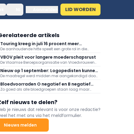
LID WORDEN
ek
NL
Aanmelden
Gerelateerde artikels
Touring kreeg in juli 16 procent meer
De aanhoudende hitte speelt een grote rol in die
medische dossiers binnen: "Hitte speelt
stijging, meldt Touring. Er kwamen daarnaast veel
grote rol"
VBOV pleit voor langere moederschapsrust
oproepen binnen naar aanleiding van de
De Vlaamse Beroepsorganisatie van Vroedvrouwen
bosbranden in het zuiden van Europa.
(VBOV) vraagt de federale overheid om de
Nieuw op 1 september: Logopedisten kunnen
moederschapsrust uit te breiden tot minstens zes
De maatregel werd midden mei aangekondigd door
ook videoconsultaties aanbieden
maanden na de bevalling.
minister van Volksgezondheid Frank Vandenbroucke
Bloedvoorraden O negatief en B negatief
(Vooruit).
Zo goed als alle bloedgroepen staan laag maar
zeer laag
vooral de voorraden aan O negatief en B negatief
baren zorgen.
Zelf nieuws te delen?
Heb je nieuws dat relevant is voor onze redactie?
Deel het met ons via het meldformulier.
Nieuws melden