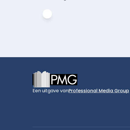
Footer
Een uitgave van
Professional Media Group