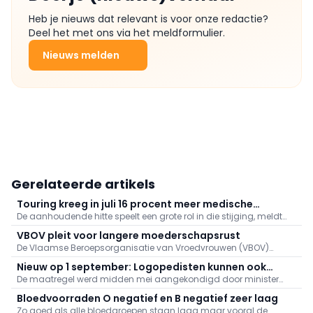
Heb je nieuws dat relevant is voor onze redactie?
Deel het met ons via het meldformulier.
Nieuws melden
Gerelateerde artikels
Touring kreeg in juli 16 procent meer medische
De aanhoudende hitte speelt een grote rol in die stijging, meldt
dossiers binnen: "Hitte speelt grote rol"
Touring. Er kwamen daarnaast veel oproepen binnen naar
VBOV pleit voor langere moederschapsrust
aanleiding van de bosbranden in het zuiden van Europa.
De Vlaamse Beroepsorganisatie van Vroedvrouwen (VBOV)
vraagt de federale overheid om de moederschapsrust uit te
Nieuw op 1 september: Logopedisten kunnen ook
breiden tot minstens zes maanden na de bevalling.
De maatregel werd midden mei aangekondigd door minister
videoconsultaties aanbieden
van Volksgezondheid Frank Vandenbroucke (Vooruit).
Bloedvoorraden O negatief en B negatief zeer laag
Zo goed als alle bloedgroepen staan laag maar vooral de