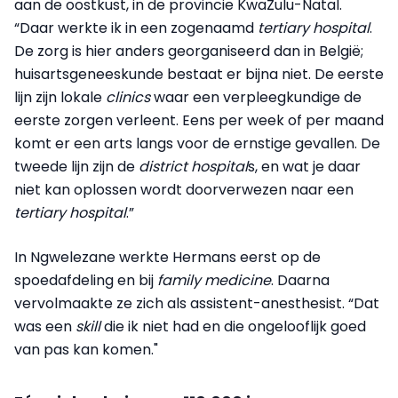
aan de oostkust, in de provincie KwaZulu-Natal.
“Daar werkte ik in een zogenaamd
tertiary hospital
.
De zorg is hier anders georganiseerd dan in België;
huisartsgeneeskunde bestaat er bijna niet. De eerste
lijn zijn lokale
clinics
waar een verpleegkundige de
eerste zorgen verleent. Eens per week of per maand
komt er een arts langs voor de ernstige gevallen. De
tweede lijn zijn de
district hospital
s, en wat je daar
niet kan oplossen wordt doorverwezen naar een
tertiary hospital
.”
In Ngwelezane werkte Hermans eerst op de
spoedafdeling en bij
family medicine
. Daarna
vervolmaakte ze zich als assistent-anesthesist. “Dat
was een
skill
die ik niet had en die ongelooflijk goed
van pas kan komen."