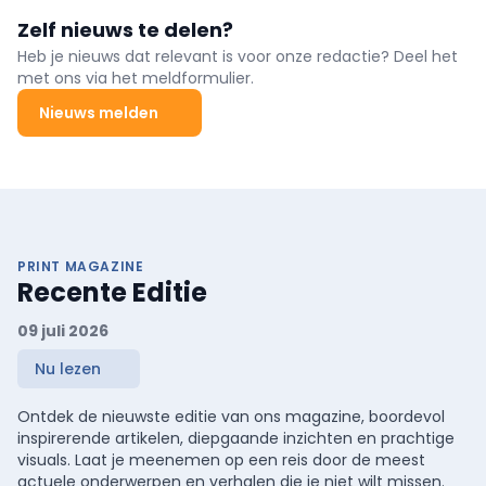
voorzitter opgevolgd door huidig ondervoorzitter Michael Storme.
patiënten.
Dat besliste het bestuursorgaan van APB woensdagavond.
Zelf nieuws te delen?
Heb je nieuws dat relevant is voor onze redactie? Deel het
met ons via het meldformulier.
Nieuws melden
PRINT MAGAZINE
Recente Editie
09 juli 2026
Nu lezen
Ontdek de nieuwste editie van ons magazine, boordevol
inspirerende artikelen, diepgaande inzichten en prachtige
visuals. Laat je meenemen op een reis door de meest
actuele onderwerpen en verhalen die je niet wilt missen.