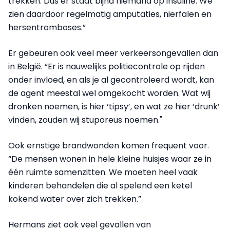
trekken. Dus er staat bijna niemand op insuline. We
zien daardoor regelmatig amputaties, nierfalen en
hersentromboses.”
Er gebeuren ook veel meer verkeersongevallen dan
in België. “Er is nauwelijks politiecontrole op rijden
onder invloed, en als je al gecontroleerd wordt, kan
de agent meestal wel omgekocht worden. Wat wij
dronken noemen, is hier ‘tipsy’, en wat ze hier ‘drunk’
vinden, zouden wij stuporeus noemen."
Ook ernstige brandwonden komen frequent voor.
“De mensen wonen in hele kleine huisjes waar ze in
één ruimte samenzitten. We moeten heel vaak
kinderen behandelen die al spelend een ketel
kokend water over zich trekken.”
Hermans ziet ook veel gevallen van