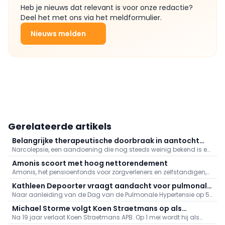
Heb je nieuws dat relevant is voor onze redactie?
Deel het met ons via het meldformulier.
Nieuws melden
Gerelateerde artikels
Belangrijke therapeutische doorbraak in aantocht
Narcolepsie, een aandoening die nog steeds weinig bekend is en
voor narcolepsie
vaak pas laat wordt gediagnosticeerd, heeft een ingrijpende
Amonis scoort met hoog nettorendement
invloed op het dagelijks leven van patiënten.
Amonis, het pensioenfonds voor zorgverleners en zelfstandigen,
sluit 2025 af met sterke resultaten en viert bijna 60 jaar bestaan.
Kathleen Depoorter vraagt aandacht voor pulmonale
Naar aanleiding van de Dag van de Pulmonale Hypertensie op 5
hypertensie
mei vraagt federaal parlementslid Kathleen Depoorter meer
Michael Storme volgt Koen Straetmans op als
aandacht voor deze ernstige en zeldzame aandoening én voor
Na 19 jaar verlaat Koen Straetmans APB. Op 1 mei wordt hij als
voorzitter van APB
een betere toegang tot innovatieve behandelingen voor