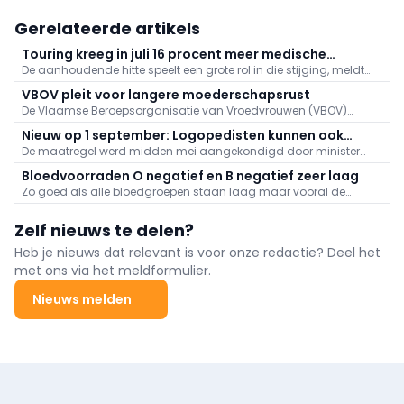
Gerelateerde artikels
Touring kreeg in juli 16 procent meer medische
De aanhoudende hitte speelt een grote rol in die stijging, meldt
dossiers binnen: "Hitte speelt grote rol"
Touring. Er kwamen daarnaast veel oproepen binnen naar
VBOV pleit voor langere moederschapsrust
aanleiding van de bosbranden in het zuiden van Europa.
De Vlaamse Beroepsorganisatie van Vroedvrouwen (VBOV)
vraagt de federale overheid om de moederschapsrust uit te
Nieuw op 1 september: Logopedisten kunnen ook
breiden tot minstens zes maanden na de bevalling.
De maatregel werd midden mei aangekondigd door minister
videoconsultaties aanbieden
van Volksgezondheid Frank Vandenbroucke (Vooruit).
Bloedvoorraden O negatief en B negatief zeer laag
Zo goed als alle bloedgroepen staan laag maar vooral de
voorraden aan O negatief en B negatief baren zorgen.
Zelf nieuws te delen?
Heb je nieuws dat relevant is voor onze redactie? Deel het
met ons via het meldformulier.
Nieuws melden